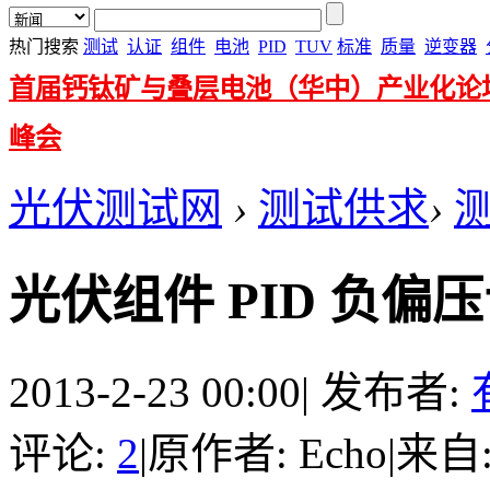
热门搜索
测试
认证
组件
电池
PID
TUV
标准
质量
逆变器
首届钙钛矿与叠层电池（华中）产业化论
峰会
光伏测试网
›
测试供求
›
光伏组件 PID 负偏
2013-2-23 00:00
|
发布者:
评论:
2
|
原作者: Echo
|
来自