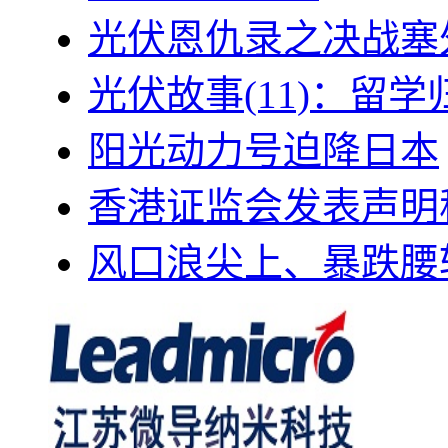
光伏恩仇录之决战塞外
光伏故事(11)：留
阳光动力号迫降日本
香港证监会发表声明
风口浪尖上、暴跌腰