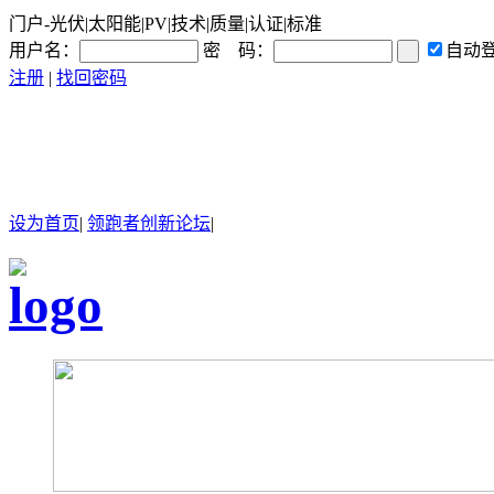
门户-光伏|太阳能|PV|技术|质量|认证|标准
用户名：
密 码：
自动
注册
|
找回密码
设为首页
|
领跑者创新论坛
|