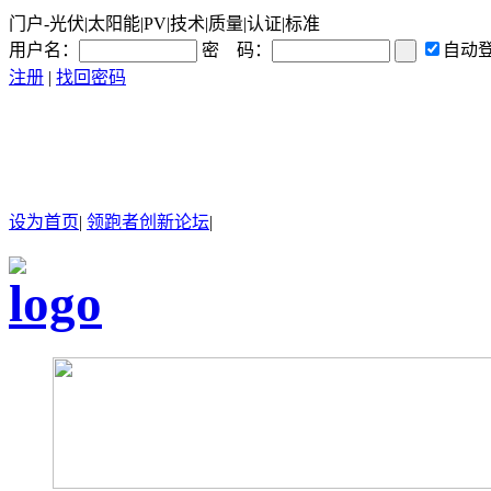
门户-光伏|太阳能|PV|技术|质量|认证|标准
用户名：
密 码：
自动
注册
|
找回密码
设为首页
|
领跑者创新论坛
|