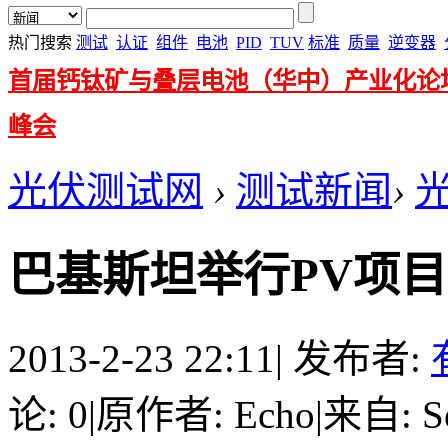
热门搜索
测试
认证
组件
电池
PID
TUV
标准
质量
逆变器
首届钙钛矿与叠层电池（华中）产业化论
峰会
光伏测试网
›
测试新闻
›
巴基斯坦举行PV项
2013-2-23 22:11
|
发布者:
论: 0
|
原作者: Echo
|
来自: So