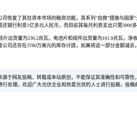
恢复了其在资本市场的融资功能，其系列“自救”措施与国家“
偿还银行利息1亿多元人民币，而目前其每月利息支出只需3000
量为230.2兆瓦，电池片和组件出货量为161.9兆瓦，净收入为
度公司还存在3780万美元的库存计提，如果将这一部分金额减去
信息来源于网友投稿、转载或本站原创，不能保证其准确性和可靠
理。欢迎广大光伏企业和热爱光伏的人士进行投稿，投稿邮箱：info