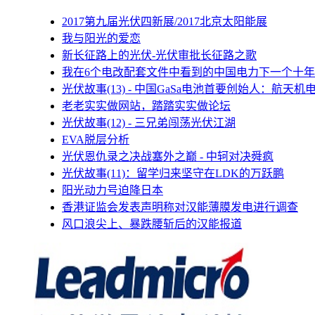
2017第九届光伏四新展/2017北京太阳能展
我与阳光的爱恋
新长征路上的光伏-光伏审批长征路之歌
我在6个电改配套文件中看到的中国电力下一个十年
光伏故事(13) - 中国GaSa电池首要创始人：航天机
老老实实做网站，踏踏实实做论坛
光伏故事(12) - 三兄弟闯荡光伏江湖
EVA脱层分析
光伏恩仇录之决战塞外之巅 - 中轲对决舜疯
光伏故事(11)：留学归来坚守在LDK的万跃鹏
阳光动力号迫降日本
香港证监会发表声明称对汉能薄膜发电进行调查
风口浪尖上、暴跌腰斩后的汉能报道