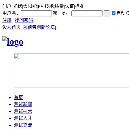
门户-光伏|太阳能|PV|技术|质量|认证|标准
用户名：
密 码：
自动
注册
|
找回密码
设为首页
|
领跑者创新论坛
|
首页
测试新闻
测试技术
测试人才
测试交流