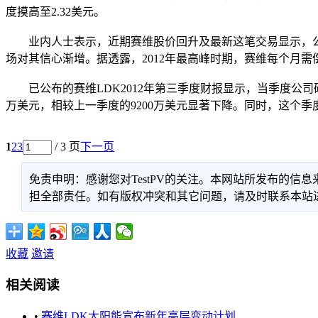
度摸高至2.32美元。
业内人士表示，近期赛维股价回升及最新这笔交易显示，公司
场对其信心渐增。据透露，2012年最高峰时期，赛维每个月需
已公布的赛维LDK2012年第三季度财报显示，当季度公司硅片出货
万美元，相较上一季度的9200万美元显著下降。同时，这个季
1
2
3
/ 3 页
下一页
免责申明：感谢您对TestPV的关注。本网站所发布的
担全部责任。如有版权冲突和其它问题，请及时联系本站进行处
收藏
邀请
相关阅读
•
赛维LDK太阳能宣布新年高层变动计划