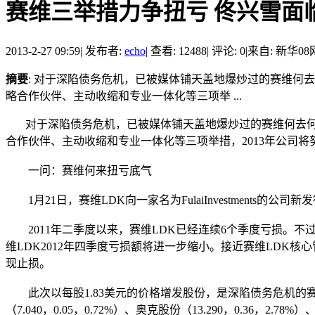
赛维三举措力争扭亏 佟兴雪面
2013-2-27 09:59
|
发布者:
echo
|
查看: 12488
|
评论: 0
|
来自: 新华08
摘要
: 对于深陷债务危机，已被媒体铺天盖地爆炒过的赛维
略合作伙伴、主动收缩和专业一体化等三项举 ...
对于深陷债务危机，已被媒体铺天盖地爆炒过的赛维何去何
合作伙伴、主动收缩和专业一体化等三项举措，2013年公司将
一问：赛维何来扭亏底气
1月21日，赛维LDK向一家名为FulaiInvestments的
2011年二季度以来，赛维LDK已经连续6个季度亏损。不过
维LDK2012年四季度亏损额将进一步缩小。接近赛维LDK核
现止损。
此次以每股1.83美元的价格增发股份，是深陷债务危机的赛维L
（7.040，0.05，0.72%）、奥克股份（13.290，0.3