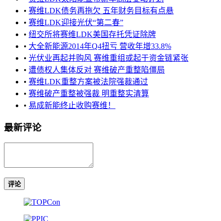
•
赛维LDK债务再拖欠 五年财务目标有点悬
•
赛维LDK迎接光伏“第二春”
•
纽交所将赛维LDK美国存托凭证除牌
•
大全新能源2014年Q4扭亏 营收年增33.8%
•
光伏业再起并购风 赛维重组或起于资金链紧张
•
遭债权人集体反对 赛维破产重整陷僵局
•
赛维LDK重整方案被法院强裁通过
•
赛维破产重整被强裁 明重整实清算
•
易成新能终止收购赛维！
最新评论
评论