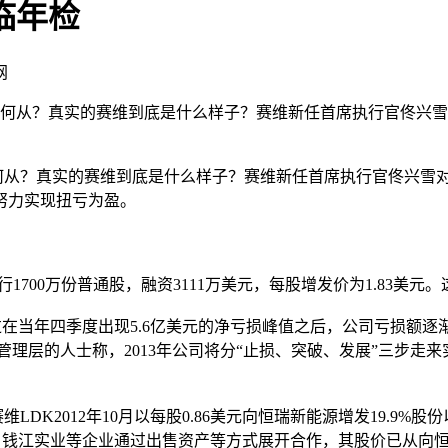
临年检
网
何去何从？真实的赛维到底是什么样子？赛维新任首席执行官佟兴
从？真实的赛维到底是什么样子？赛维新任首席执行官佟兴雪对
努力实现扭亏为盈。
公司新发行1700万份普通股，融资3111万美元，每股增发价为1.8
在当年四季度出现5.6亿美元的净亏损峰值之后，公司亏损额逐渐下
心管理层的人士称，2013年公司将分“止损、突破、发展”三步走
DK2012年10月以每股0.86美元向恒瑞新能源增发19.9
6，2.78%）、钱江实业等企业通过出售资产等方式展开合作，其股价已从