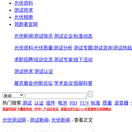
光伏资料
测试供求
光伏相册
领跑者官网
光伏新闻
|
测试快讯
测试企业
|
标准动态
光伏资料
|
光伏质量
|
测试分析
测试专题
|
测试咨询
|
测试热贴
求职招聘
|
培训交流
测试专家
|
线下活动
测试供求
测试认证
展览展会
|
创新论坛
学术会议
|
低碳科普
热门搜索
测试
认证
组件
电池
PID
TUV
标准
质量
逆变器
;
首届钙钛矿与叠层电池（华中）产业化论坛
首届光伏行业ESG价值落地与实践峰会
光伏测试网
›
测试新闻
›
光伏新闻
›
查看正文