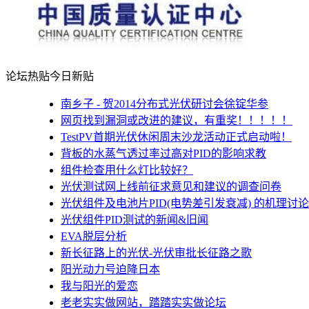
论坛热贴
今日新贴
南乡子 - 贺2014分布式光伏研讨会徐锭华参
网页找到漏洞或改进的建议，有重奖！！！！！
TestPV首期光伏休闲周末沙龙活动正式启动啦！
背板的水蒸气透过率过高对PID的影响求教
组件检查用什么灯比较好？
光伏测试网上线前征求意见和建议的调查问卷
光伏组件及电池片PID(电势差引发衰减) 的机理讨论
光伏组件PID测试的新闻&旧闻
EVA脱层分析
新长征路上的光伏-光伏审批长征路之歌
阳光动力号迫降日本
我与阳光的爱恋
老老实实做网站，踏踏实实做论坛