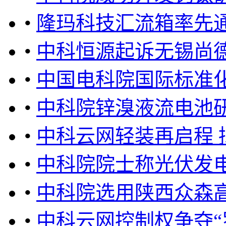
•
隆玛科技汇流箱率先通
•
中科恒源起诉无锡尚
•
中国电科院国际标准
•
中科院锌溴液流电池
•
中科云网轻装再启程 
•
中科院院士称光伏发电
•
中科院选用陕西众森高
•
中科云网控制权争夺“