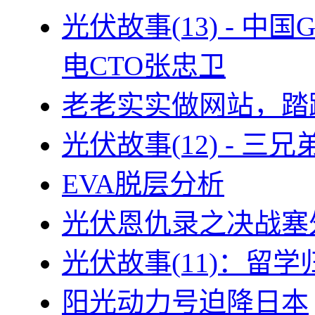
光伏故事(13) - 
电CTO张忠卫
老老实实做网站，踏
光伏故事(12) - 
EVA脱层分析
光伏恩仇录之决战塞外
光伏故事(11)：留
阳光动力号迫降日本