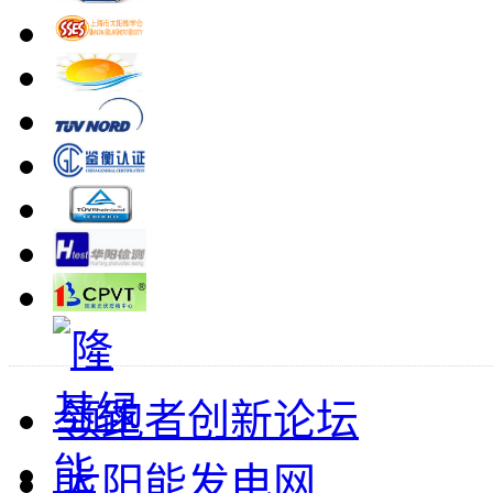
领跑者创新论坛
太阳能发电网