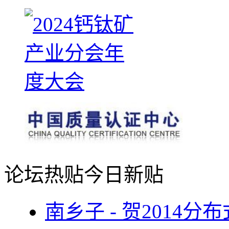
论坛热贴
今日新贴
南乡子 - 贺2014