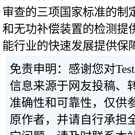
审查的三项国家标准的制
和无功补偿装置的检测提
能行业的快速发展提供保
免责申明：感谢您对Tes
信息来源于网友投稿、
准确性和可靠性，仅供
原作者，并请自行承担