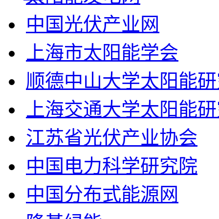
中国光伏产业网
上海市太阳能学会
顺德中山大学太阳能研
上海交通大学太阳能研
江苏省光伏产业协会
中国电力科学研究院
中国分布式能源网