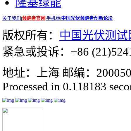
隆基绿能
关于我们
|
领跑者官网
|
手机版
|
中国光伏领跑者创新论坛
|
版权所有：
中国光伏测试
紧急或投诉：+86 (21)5241
地址：上海 邮编：200050 GMT
Processed in 0.118183 secon