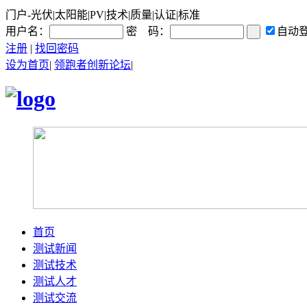
门户-光伏|太阳能|PV|技术|质量|认证|标准
用户名：
密 码：
自动
注册
|
找回密码
设为首页
|
领跑者创新论坛
|
首页
测试新闻
测试技术
测试人才
测试交流