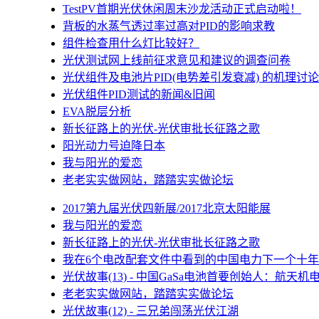
TestPV首期光伏休闲周末沙龙活动正式启动啦！
背板的水蒸气透过率过高对PID的影响求教
组件检查用什么灯比较好？
光伏测试网上线前征求意见和建议的调查问卷
光伏组件及电池片PID(电势差引发衰减) 的机理讨论
光伏组件PID测试的新闻&旧闻
EVA脱层分析
新长征路上的光伏-光伏审批长征路之歌
阳光动力号迫降日本
我与阳光的爱恋
老老实实做网站，踏踏实实做论坛
2017第九届光伏四新展/2017北京太阳能展
我与阳光的爱恋
新长征路上的光伏-光伏审批长征路之歌
我在6个电改配套文件中看到的中国电力下一个十年
光伏故事(13) - 中国GaSa电池首要创始人：航天机
老老实实做网站，踏踏实实做论坛
光伏故事(12) - 三兄弟闯荡光伏江湖