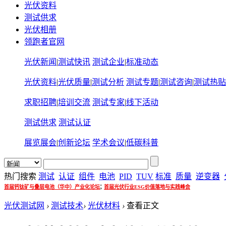
光伏资料
测试供求
光伏相册
领跑者官网
光伏新闻
|
测试快讯
测试企业
|
标准动态
光伏资料
|
光伏质量
|
测试分析
测试专题
|
测试咨询
|
测试热贴
求职招聘
|
培训交流
测试专家
|
线下活动
测试供求
测试认证
展览展会
|
创新论坛
学术会议
|
低碳科普
热门搜索
测试
认证
组件
电池
PID
TUV
标准
质量
逆变器
;
首届钙钛矿与叠层电池（华中）产业化论坛
首届光伏行业ESG价值落地与实践峰会
光伏测试网
›
测试技术
›
光伏材料
›
查看正文