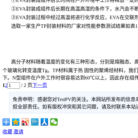
①EVA封装成组件后长时间在户外环境中工作将释放一定
②EVA封装成组件后长期在高温高湿的条件下，水汽会不
③EVA封装过程中经过高温将进行化学反应，EVA在交
选取一家生产TP封装材料的厂家对性能参数测试结果如表
高分子材料随着温度的变化有三种形态，分别是熔融态、
个玻璃化转变温度Tg。TP材料属于热 固性的聚烯烃材料，我们组
下。N型组件在户外工作时很容易达到60℃以上，因此存在组
1
2
/ 2 页
下一页
免责申明：感谢您对TestPV的关注。本网站所发布的
担全部责任。如有版权冲突和其它问题，请及时联系本站进行处
收藏
邀请