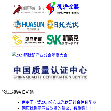
论坛热贴
今日新贴
南乡子 - 贺2014分布式光伏研讨会徐锭华参
网页找到漏洞或改进的建议，有重奖！！！！！