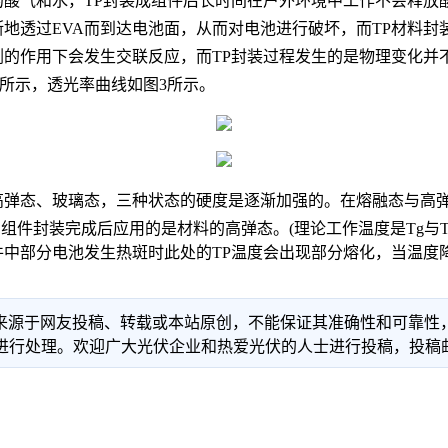
的酸气和水，TP封装成组件后长时间在户外环境中工作不会释放
断地透过EVA而到达电池面，从而对电池进行破坏，而TP材料
联剂的作用下会发生交联反应，而TP封装过程发生的是物理变化并
1所示，透光率曲线如图3所示。
高弹态、玻璃态，三种状态的硬度是逐渐加强的。在熔融态与高弹
件封装完成后应用的是材料的高弹态。(理论工作温度是Tg与Tm之间
件中部分电池发生热斑时此处的TP温度会出现部分熔化，当温度
信息来源于网友投稿、转载或本站原创，不能保证其准确性和可靠
理。欢迎广大光伏企业和热爱光伏的人士进行投稿，投稿邮箱：info