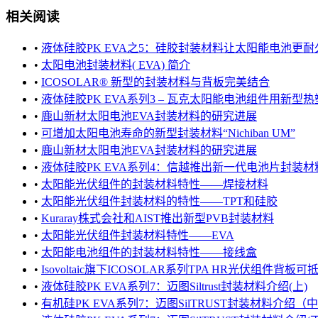
相关阅读
•
液体硅胶PK EVA之5：硅胶封装材料让太阳能电池更耐
•
太阳电池封装材料( EVA) 简介
•
ICOSOLAR® 新型的封装材料与背板完美结合
•
液体硅胶PK EVA系列3 – 瓦克太阳能电池组件用新型热塑
•
鹿山新材太阳电池EVA封装材料的研究进展
•
可增加太阳电池寿命的新型封装材料“Nichiban UM”
•
鹿山新材太阳电池EVA封装材料的研究进展
•
液体硅胶PK EVA系列4：信越推出新一代电池片封装材料X
•
太阳能光伏组件的封装材料特性——焊接材料
•
太阳能光伏组件封装材料的特性——TPT和硅胶
•
Kuraray株式会社和AIST推出新型PVB封装材料
•
太阳能光伏组件封装材料特性——EVA
•
太阳能电池组件的封装材料特性——接线盒
•
Isovoltaic旗下ICOSOLAR系列TPA HR光伏组件背板可抵抗
•
液体硅胶PK EVA系列7：迈图Siltrust封装材料介绍(上)
•
有机硅PK EVA系列7：迈图SilTRUST封装材料介绍（