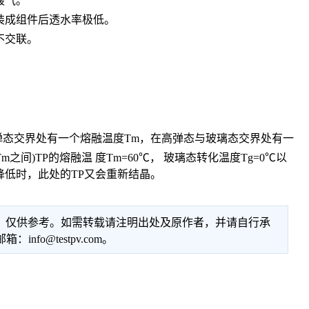
酸气。
封装成组件后透水率极低。
不交联。
态交界处有一个熔融温度Tm，在高弹态与玻璃态交界处有一
)TP的熔融温 度Tm=60℃， 玻璃态转化温度Tg=0℃以
降低时，此处的TP又会重新结晶。
性，仅供参考。如需转载请注明出处及原作者，并请自行承
@testpv.com。