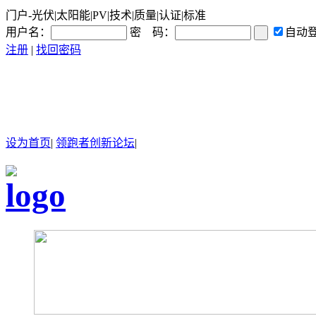
门户-光伏|太阳能|PV|技术|质量|认证|标准
用户名：
密 码：
自动
注册
|
找回密码
设为首页
|
领跑者创新论坛
|