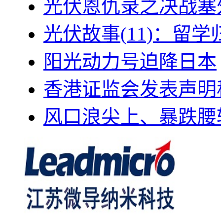
光伏恩仇录之决战塞外
光伏故事(11)：留
阳光动力号迫降日本
香港证监会发表声明
风口浪尖上、暴跌腰