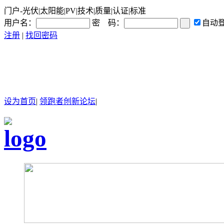
门户-光伏|太阳能|PV|技术|质量|认证|标准
用户名：
密 码：
自动
注册
|
找回密码
设为首页
|
领跑者创新论坛
|