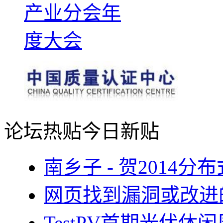
论坛热贴
今日新贴
南乡子 - 贺2014
网页找到漏洞或改进
TestPV首期光伏