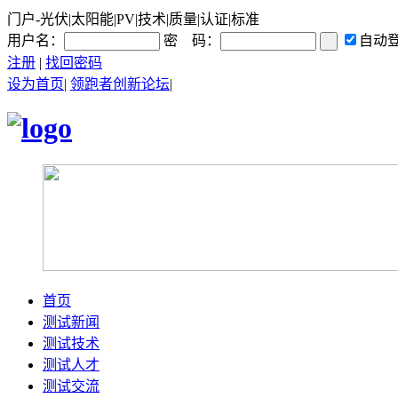
门户-光伏|太阳能|PV|技术|质量|认证|标准
用户名：
密 码：
自动
注册
|
找回密码
设为首页
|
领跑者创新论坛
|
首页
测试新闻
测试技术
测试人才
测试交流