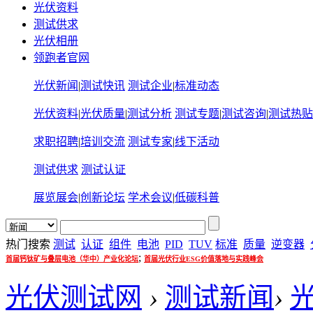
光伏资料
测试供求
光伏相册
领跑者官网
光伏新闻
|
测试快讯
测试企业
|
标准动态
光伏资料
|
光伏质量
|
测试分析
测试专题
|
测试咨询
|
测试热贴
求职招聘
|
培训交流
测试专家
|
线下活动
测试供求
测试认证
展览展会
|
创新论坛
学术会议
|
低碳科普
热门搜索
测试
认证
组件
电池
PID
TUV
标准
质量
逆变器
;
首届钙钛矿与叠层电池（华中）产业化论坛
首届光伏行业ESG价值落地与实践峰会
光伏测试网
›
测试新闻
›