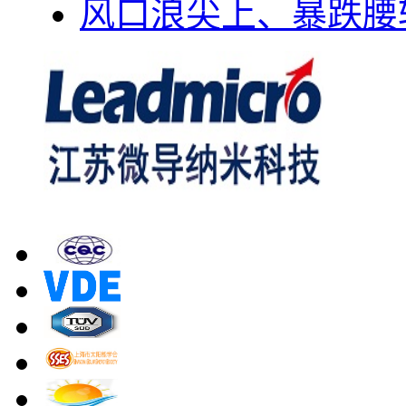
风口浪尖上、暴跌腰