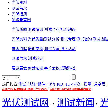
光伏资料
测试供求
光伏相册
领跑者官网
光伏新闻
|
测试快讯
测试企业
|
标准动态
光伏资料
|
光伏质量
|
测试分析
测试专题
|
测试咨询
|
测试热贴
求职招聘
|
培训交流
测试专家
|
线下活动
测试供求
测试认证
展览展会
|
创新论坛
学术会议
|
低碳科普
热门搜索
测试
认证
组件
电池
PID
TUV
标准
质量
逆变器
;
首届钙钛矿与叠层电池（华中）产业化论坛
首届光伏行业ESG价值落地与实践峰会
光伏测试网
›
测试新闻
›