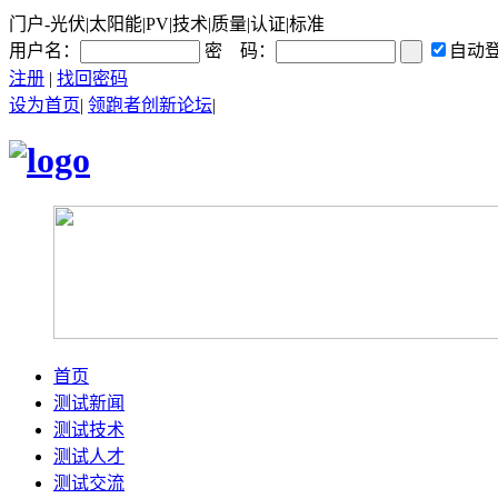
门户-光伏|太阳能|PV|技术|质量|认证|标准
用户名：
密 码：
自动
注册
|
找回密码
设为首页
|
领跑者创新论坛
|
首页
测试新闻
测试技术
测试人才
测试交流