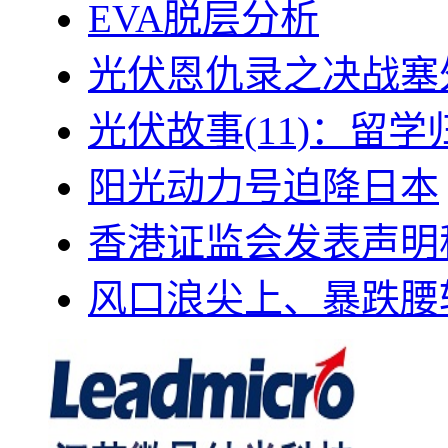
EVA脱层分析
光伏恩仇录之决战塞外
光伏故事(11)：留
阳光动力号迫降日本
香港证监会发表声明
风口浪尖上、暴跌腰