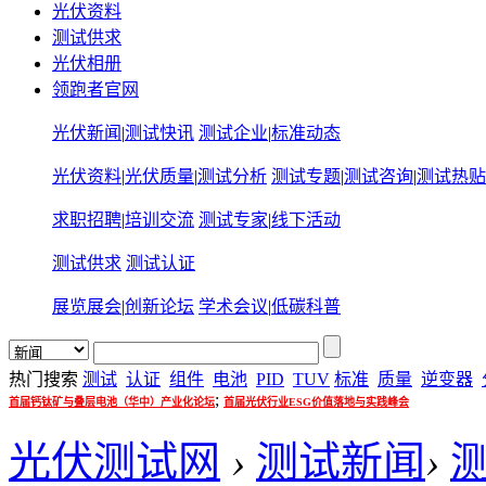
光伏资料
测试供求
光伏相册
领跑者官网
光伏新闻
|
测试快讯
测试企业
|
标准动态
光伏资料
|
光伏质量
|
测试分析
测试专题
|
测试咨询
|
测试热贴
求职招聘
|
培训交流
测试专家
|
线下活动
测试供求
测试认证
展览展会
|
创新论坛
学术会议
|
低碳科普
热门搜索
测试
认证
组件
电池
PID
TUV
标准
质量
逆变器
;
首届钙钛矿与叠层电池（华中）产业化论坛
首届光伏行业ESG价值落地与实践峰会
光伏测试网
›
测试新闻
›