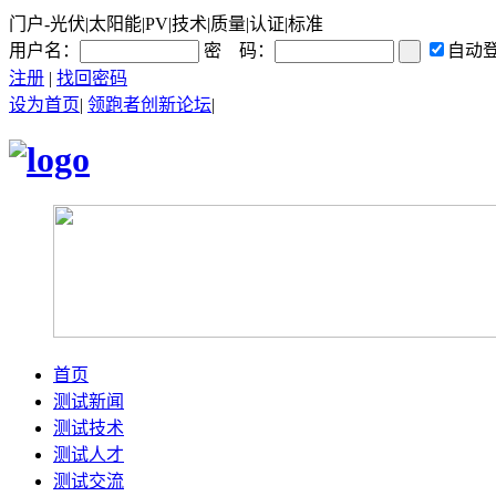
门户-光伏|太阳能|PV|技术|质量|认证|标准
用户名：
密 码：
自动
注册
|
找回密码
设为首页
|
领跑者创新论坛
|
首页
测试新闻
测试技术
测试人才
测试交流