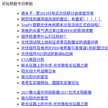
论坛热贴
今日新贴
南乡子 - 贺2014分布式光伏研讨会徐锭华参
网页找到漏洞或改进的建议，有重奖！！！！！
TestPV首期光伏休闲周末沙龙活动正式启动啦！
背板的水蒸气透过率过高对PID的影响求教
组件检查用什么灯比较好？
光伏测试网上线前征求意见和建议的调查问卷
光伏组件及电池片PID(电势差引发衰减) 的机理讨论
光伏组件PID测试的新闻&旧闻
EVA脱层分析
新长征路上的光伏-光伏审批长征路之歌
阳光动力号迫降日本
我与阳光的爱恋
老老实实做网站，踏踏实实做论坛
2017第九届光伏四新展/2017北京太阳能展
我与阳光的爱恋
新长征路上的光伏-光伏审批长征路之歌