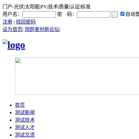
门户-光伏|太阳能|PV|技术|质量|认证|标准
用户名：
密 码：
自动
注册
|
找回密码
设为首页
|
领跑者创新论坛
|
首页
测试新闻
测试技术
测试人才
测试交流