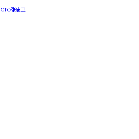
电CTO张忠卫