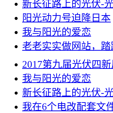
新长征路上的光伏-
阳光动力号迫降日本
我与阳光的爱恋
老老实实做网站，踏
2017第九届光伏四新
我与阳光的爱恋
新长征路上的光伏-
我在6个电改配套文