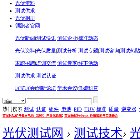
光伏资料
测试供求
光伏相册
领跑者官网
光伏新闻
|
测试快讯
测试企业
|
标准动态
光伏资料
|
光伏质量
|
测试分析
测试专题
|
测试咨询
|
测试热贴
求职招聘
|
培训交流
测试专家
|
线下活动
测试供求
测试认证
展览展会
|
创新论坛
学术会议
|
低碳科普
热门搜索
测试
认证
组件
电池
PID
TUV
标准
质量
逆变器
;
首届钙钛矿与叠层电池（华中）产业化论坛
首届光伏行业ESG价值落地与实践峰会
光伏测试网
›
测试技术
›