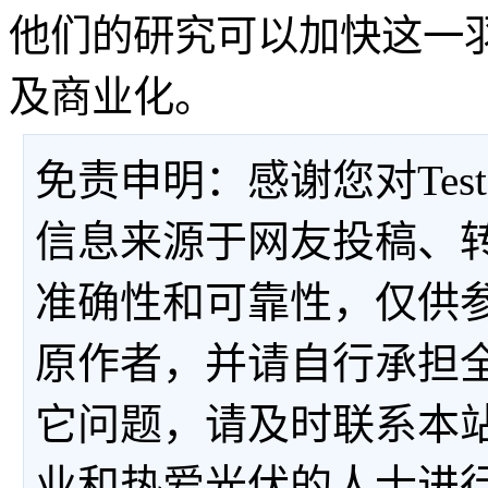
他们的研究可以加快这一
及商业化。
免责申明：感谢您对Tes
信息来源于网友投稿、
准确性和可靠性，仅供
原作者，并请自行承担
它问题，请及时联系本
业和热爱光伏的人士进