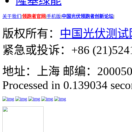
隆基绿能
关于我们
|
领跑者官网
|
手机版
|
中国光伏领跑者创新论坛
|
版权所有：
中国光伏测试
紧急或投诉：+86 (21)5241
地址：上海 邮编：200050 GMT
Processed in 0.139034 secon