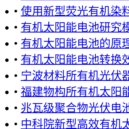
•
使用新型荧光有机染
•
有机太阳能电池研究
•
有机太阳能电池的原
•
有机太阳能电池转换效
•
宁波材料所有机光伏
•
福建物构所有机太阳
•
兆瓦级聚合物光伏电
•
中科院新型高效有机