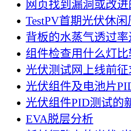
网页找到漏洞或改进
TestPV首期光伏
背板的水蒸气透过率
组件检查用什么灯比
光伏测试网上线前征
光伏组件及电池片PI
光伏组件PID测试的
EVA脱层分析