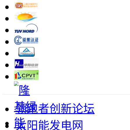
领跑者创新论坛
太阳能发电网