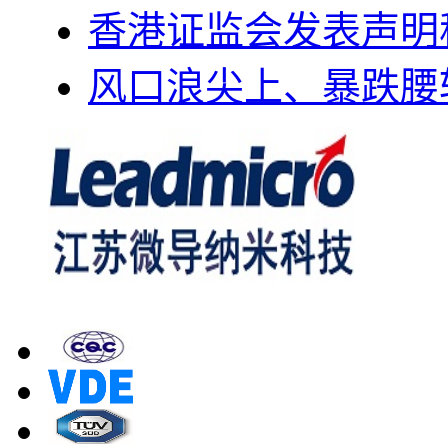
香港证监会发表声明
风口浪尖上、暴跌腰