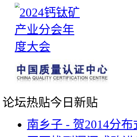
论坛热贴
今日新贴
南乡子 - 贺2014