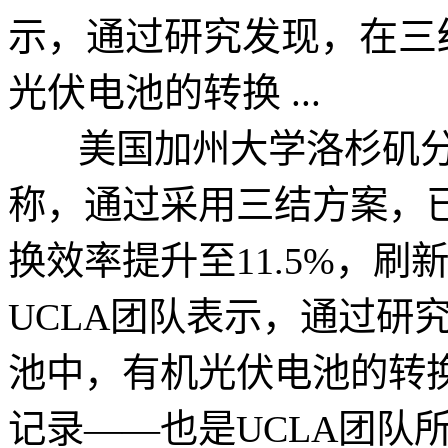
示，通过研究发现，在三
光伏电池的转换 ...
美国加州大学洛杉矶分
称，通过采用三结方案，
换效率提升至11.5%，刷
UCLA团队表示，通过研
池中，有机光伏电池的转换
记录——也是UCLA团队