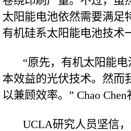
卷绕印刷产量。不过，虽
太阳能电池依然需要满足
有机硅系太阳能电池技术
“原先，有机太阳能电
本效益的光伏技术。然而
以兼顾效率。” Chao Che
UCLA研究人员坚信，