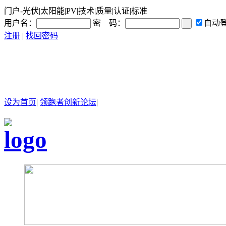
门户-光伏|太阳能|PV|技术|质量|认证|标准
用户名：
密 码：
自动
注册
|
找回密码
设为首页
|
领跑者创新论坛
|