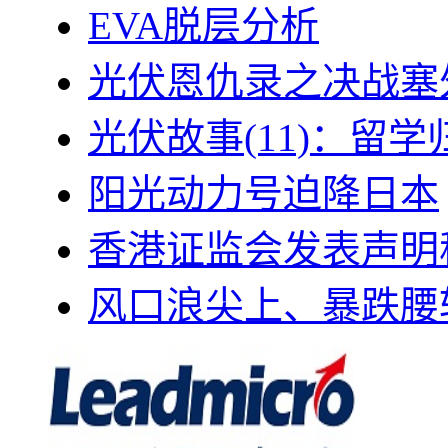
EVA脱层分析
光伏恩仇录之决战塞外
光伏故事(11)：留
阳光动力号迫降日本
香港证监会发表声明
风口浪尖上、暴跌腰