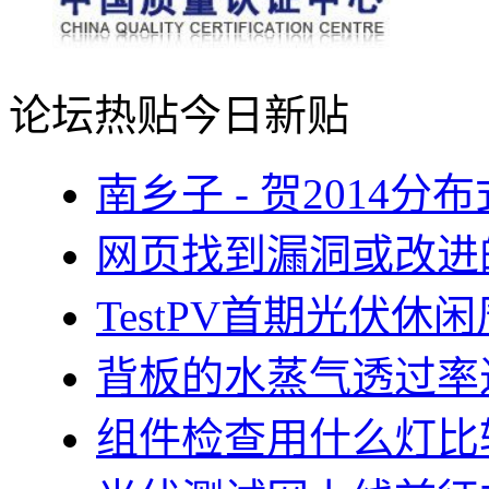
论坛热贴
今日新贴
南乡子 - 贺2014
网页找到漏洞或改进
TestPV首期光伏
背板的水蒸气透过率
组件检查用什么灯比