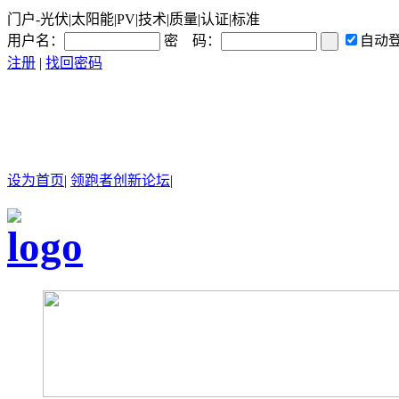
门户-光伏|太阳能|PV|技术|质量|认证|标准
用户名：
密 码：
自动
注册
|
找回密码
设为首页
|
领跑者创新论坛
|