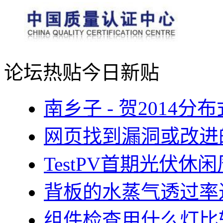
论坛热贴
今日新贴
南乡子 - 贺2014
网页找到漏洞或改进
TestPV首期光伏
背板的水蒸气透过率
组件检查用什么灯比