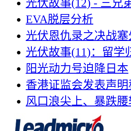
光伏故事(12) - 
EVA脱层分析
光伏恩仇录之决战塞外
光伏故事(11)：留
阳光动力号迫降日本
香港证监会发表声明
风口浪尖上、暴跌腰