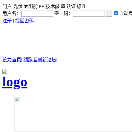
门户-光伏|太阳能|PV|技术|质量|认证|标准
用户名：
密 码：
自动
注册
|
找回密码
设为首页
|
领跑者创新论坛
|