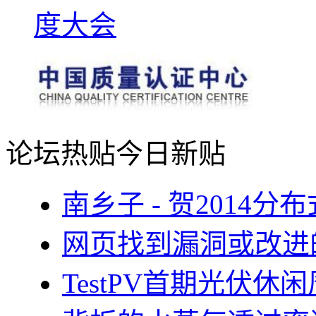
论坛热贴
今日新贴
南乡子 - 贺2014
网页找到漏洞或改进
TestPV首期光伏