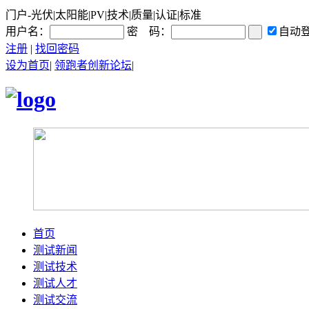
门户-光伏|太阳能|PV|技术|质量|认证|标准
用户名：
密 码：
自动
注册
|
找回密码
设为首页
|
领跑者创新论坛
|
首页
测试新闻
测试技术
测试人才
测试交流