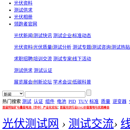
光伏资料
测试供求
光伏相册
领跑者官网
光伏新闻
|
测试快讯
测试企业
|
标准动态
光伏资料
|
光伏质量
|
测试分析
测试专题
|
测试咨询
|
测试热贴
求职招聘
|
培训交流
测试专家
|
线下活动
测试供求
测试认证
展览展会
|
创新论坛
学术会议
|
低碳科普
热门搜索
测试
认证
组件
电池
PID
TUV
标准
质量
逆变器
;
首届钙钛矿与叠层电池（华中）产业化论坛
首届光伏行业ESG价值落地与实践峰会
光伏测试网
›
测试交流
›