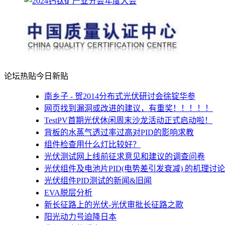
论坛热贴
今日新贴
南乡子 - 贺2014分布式光伏研讨会徐锭华参
网页找到漏洞或改进的建议，有重奖！！！！！
TestPV首期光伏休闲周末沙龙活动正式启动啦！
背板的水蒸气透过率过高对PID的影响求教
组件检查用什么灯比较好？
光伏测试网上线前征求意见和建议的调查问卷
光伏组件及电池片PID(电势差引发衰减) 的机理讨论
光伏组件PID测试的新闻&旧闻
EVA脱层分析
新长征路上的光伏-光伏审批长征路之歌
阳光动力号迫降日本