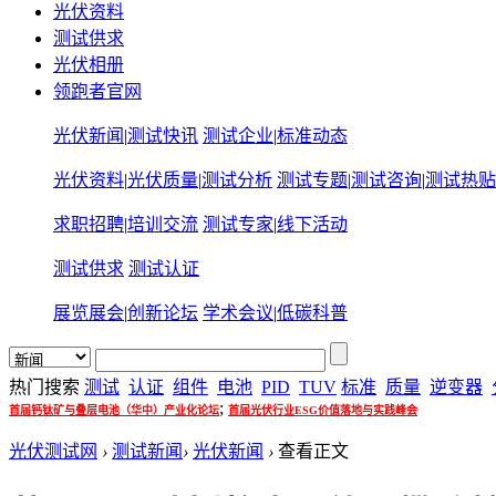
光伏资料
测试供求
光伏相册
领跑者官网
光伏新闻
|
测试快讯
测试企业
|
标准动态
光伏资料
|
光伏质量
|
测试分析
测试专题
|
测试咨询
|
测试热贴
求职招聘
|
培训交流
测试专家
|
线下活动
测试供求
测试认证
展览展会
|
创新论坛
学术会议
|
低碳科普
热门搜索
测试
认证
组件
电池
PID
TUV
标准
质量
逆变器
;
首届钙钛矿与叠层电池（华中）产业化论坛
首届光伏行业ESG价值落地与实践峰会
光伏测试网
›
测试新闻
›
光伏新闻
›
查看正文