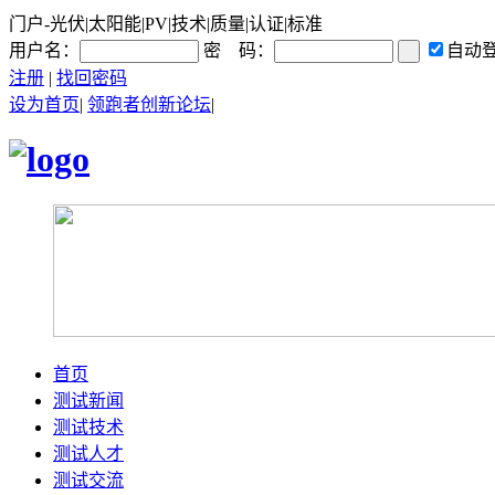
门户-光伏|太阳能|PV|技术|质量|认证|标准
用户名：
密 码：
自动
注册
|
找回密码
设为首页
|
领跑者创新论坛
|
首页
测试新闻
测试技术
测试人才
测试交流