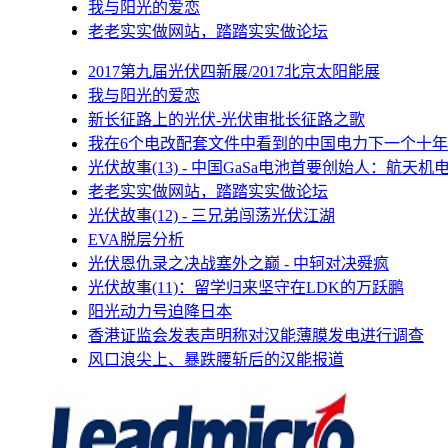
我与阳光的爱恋
老老实实做网站，踏踏实实做论坛
2017第九届光伏四新展/2017北京太阳能展
我与阳光的爱恋
新长征路上的光伏-光伏审批长征路之歌
我在6个电改配套文件中看到的中国电力下一个十年
光伏故事(13) - 中国GaSa电池首要创始人：航天机
老老实实做网站，踏踏实实做论坛
光伏故事(12) - 三兄弟闯荡光伏江湖
EVA脱层分析
光伏恩仇录之决战塞外之巅 - 中轲对决舜疯
光伏故事(11)：留学归来坚守在LDK的万跃鹏
阳光动力号迫降日本
香港证监会发表声明称对汉能薄膜发电进行调查
风口浪尖上、暴跌腰斩后的汉能报道