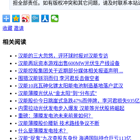
担全部责任。如有版权冲突和其它问题，请及时联系本站进行处
收藏
邀请
相关阅读
•
汉能的三大忽悠，评环球时报对汉能专访
•
汉能再玩资本游戏出售600MW光伏生产线设备
•
汉能控股集团关于近期部分媒体相关报道声明 ...
•
围猎汉能铩羽而归 李河君反击做空者
•
汉能10兆瓦砷化镓太阳能电池制造基地落户武汉
•
汉能薄膜光伏从“金太阳”到“分布式”
•
汉能股价今日跳崖式急跌47%而停牌，李河君损失935
•
内需拉动光伏发电步入爆发 汉能等光伏股将崛起
•
重磅：薄膜发电池未来前景如何？
•
汉能薄膜股价腰斩 技术路线争议不断
•
什么是薄膜发电技术？
•
汉能“捉鬼”九次查股东身份 海通国际持仓巨亏113亿