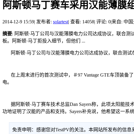
阿斯顿马丁赛车采用汉能薄膜
2014-12-9 15:59
|
发布者:
solartest
|
查看: 14058
|
评论: 0
|
来自: 中
摘要
: 阿斯顿·马丁公司与汉能薄膜电力公司达成协议，联合测试
板。阿斯顿·马丁拒投入细节，但他们 ...
阿斯顿·马丁公司与汉能薄膜电力公司达成协议，联合测试
在上周末进行的首次测试中，＃97 Vantage GTE车
电。
据阿斯顿·马丁赛车技术总监Dan Sayers称，此项太
功地证明了汉能的产品和支持。Sayers补充说，他希望这一系
免责申明：感谢您对TestPV的关注。本网站所发布的