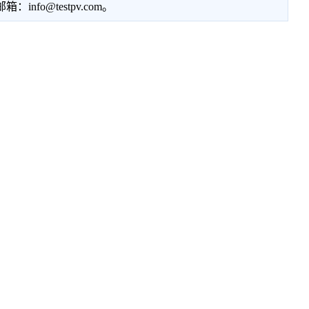
@testpv.com。