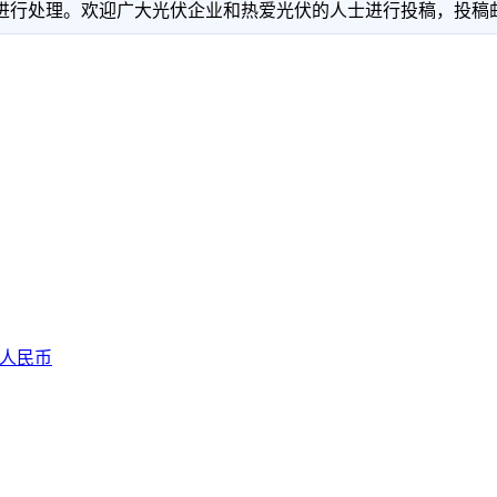
理。欢迎广大光伏企业和热爱光伏的人士进行投稿，投稿邮箱：info
亿人民币