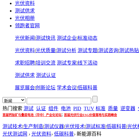
光伏资料
测试供求
光伏相册
领跑者官网
光伏新闻
|
测试快讯
测试企业
|
标准动态
光伏资料
|
光伏质量
|
测试分析
测试专题
|
测试咨询
|
测试热贴
求职招聘
|
培训交流
测试专家
|
线下活动
测试供求
测试认证
展览展会
|
创新论坛
学术会议
|
低碳科普
热门搜索
测试
认证
组件
电池
PID
TUV
标准
质量
逆变器
;
首届钙钛矿与叠层电池（华中）产业化论坛
首届光伏行业ESG价值落地与实践峰会
测试技术
|
生产制造
|
测试仪器
|
光伏技术
|
测试标准
|
低碳科普
|
光伏
光伏测试网
›
光伏资料
›
低碳科普
›
新能源百科