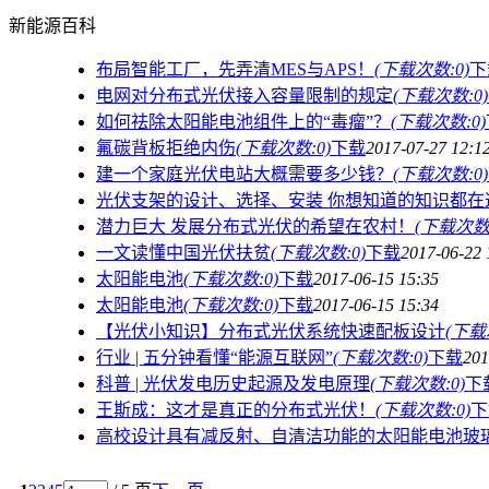
新能源百科
布局智能工厂，先弄清MES与APS！
(下载次数:0)
下
电网对分布式光伏接入容量限制的规定
(下载次数:0)
如何祛除太阳能电池组件上的“毒瘤”？
(下载次数:0)
氟碳背板拒绝内伤
(下载次数:0)
下载
2017-07-27 12:1
建一个家庭光伏电站大概需要多少钱？
(下载次数:0)
光伏支架的设计、选择、安装 你想知道的知识都在
潜力巨大 发展分布式光伏的希望在农村！
(下载次数:
一文读懂中国光伏扶贫
(下载次数:0)
下载
2017-06-22 
太阳能电池
(下载次数:0)
下载
2017-06-15 15:35
太阳能电池
(下载次数:0)
下载
2017-06-15 15:34
【光伏小知识】分布式光伏系统快速配板设计
(下载
行业 | 五分钟看懂“能源互联网”
(下载次数:0)
下载
201
科普 | 光伏发电历史起源及发电原理
(下载次数:0)
下
王斯成：这才是真正的分布式光伏！
(下载次数:0)
下
高校设计具有减反射、自清洁功能的太阳能电池玻