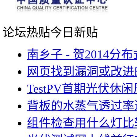
论坛热贴
今日新贴
南乡子 - 贺2014
网页找到漏洞或改进
TestPV首期光伏
背板的水蒸气透过率
组件检查用什么灯比