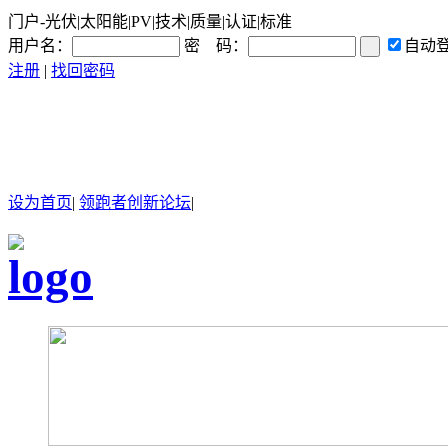
门户-光伏|太阳能|PV|技术|质量|认证|标准
用户名：
密 码：
自动
注册
|
找回密码
设为首页
|
领跑者创新论坛
|