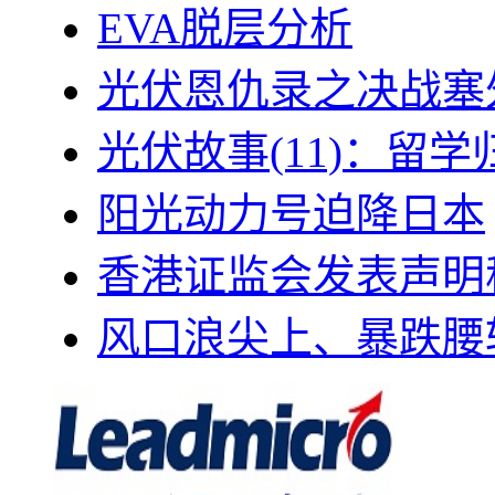
EVA脱层分析
光伏恩仇录之决战塞外
光伏故事(11)：留
阳光动力号迫降日本
香港证监会发表声明
风口浪尖上、暴跌腰