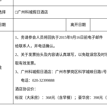
选择
□广州科城假日酒店
日期
离开日期
1
、
务请参会人员将回执于
2015
年
9
月
16
日前电子邮件
给联系人，并电话确认。
2
、
关于发票抬头及内容请认真填写，以免耽误您及时
取有效发票。
注
3
、广州科城假日酒店：广州市萝岗区科学城映日路
1
号
电话：
020-32399888
酒店协议价：
标双（大床房）：
368
元（含早餐）；豪华房：
398
元（