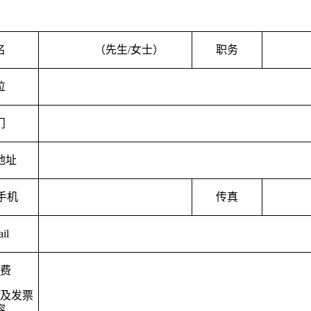
名
（先生
/
女士）
职务
位
门
地址
手机
传真
il
费
及发票
容