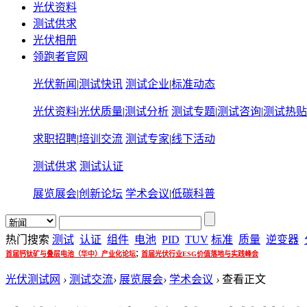
光伏资料
测试供求
光伏相册
领跑者官网
光伏新闻
|
测试快讯
测试企业
|
标准动态
光伏资料
|
光伏质量
|
测试分析
测试专题
|
测试咨询
|
测试热贴
求职招聘
|
培训交流
测试专家
|
线下活动
测试供求
测试认证
展览展会
|
创新论坛
学术会议
|
低碳科普
热门搜索
测试
认证
组件
电池
PID
TUV
标准
质量
逆变器
;
首届钙钛矿与叠层电池（华中）产业化论坛
首届光伏行业ESG价值落地与实践峰会
光伏测试网
›
测试交流
›
展览展会
›
学术会议
›
查看正文