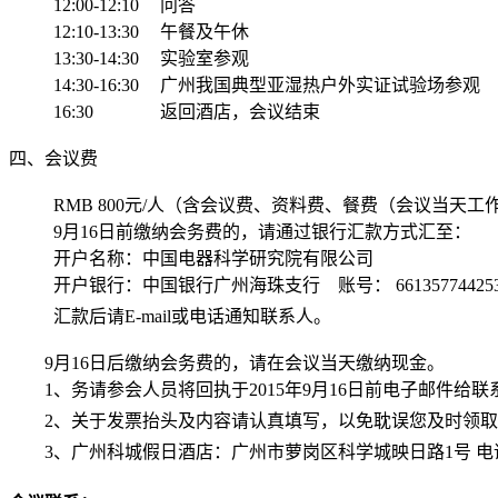
12:00-12:10
问答
12:10-13:30
午餐及午休
13:30-14:30
实验室参观
14:30-16:30
广州我国典型亚湿热户外实证试验场参观
16:30
返回酒店，会议结束
四、会议费
RMB 800元/人（含会议费、资料费、餐费（会议当天
9月16日前缴纳会务费的，请通过银行汇款方式汇至：
开户名称：中国电器科学研究院有限公司
开户银行：中国银行广州海珠支行
账号： 66135774425
汇款后请E-mail或电话通知联系人。
9月16日后缴纳会务费的，请在会议当天缴纳现金。
1、务请参会人员将回执于2015年9月16日前电子邮件
给联
2、关于发票抬头及内容请认真填写，以免耽误您及时领
取
3、广州科城假日酒店：广州市萝岗区科学城映日路1号
电话