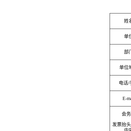
姓
单
部
单位
电话
/
E-ma
会务
发票抬头
内