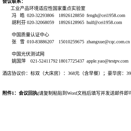
会议联系：
工业产品环境适应性国家重点实验室
冯 皓 020-32293806
18926128850 fengh@cei1958.com
胡利芬 020-32068059
18926128965
hulf@cei1958.com
中国质量认证中心
张 雪 010-83886207
15010259675
zhangxue@cqc.com.cn
中国光伏测试网
姚国萍
021-52411792
18017725437
apple.yao@testpv.com
酒店协议价：
标双（大床房）：368元（含早餐）；豪华房：3
附件
1
：会议回执(
请复制粘贴到Word文档后填写并发送邮件即