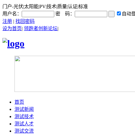
门户-光伏|太阳能|PV|技术|质量|认证|标准
用户名：
密 码：
自动
注册
|
找回密码
设为首页
|
领跑者创新论坛
|
首页
测试新闻
测试技术
测试人才
测试交流