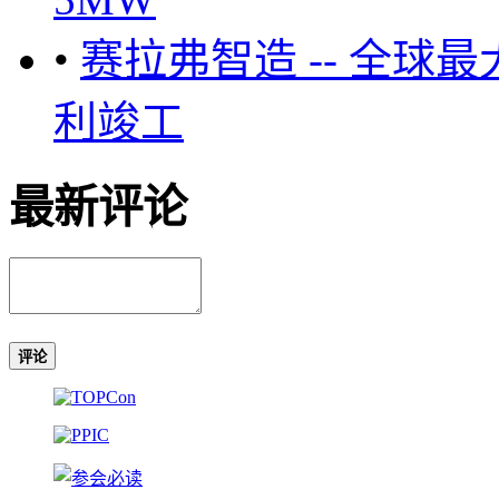
•
赛拉弗智造 -- 全
利竣工
最新评论
评论