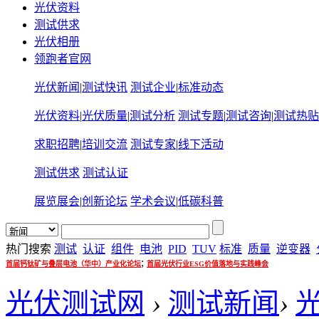
光伏资料
测试供求
光伏相册
领跑者官网
光伏新闻
|
测试快讯
测试企业
|
标准动态
光伏资料
|
光伏质量
|
测试分析
测试专题
|
测试咨询
|
测试热贴
求职招聘
|
培训交流
测试专家
|
线下活动
测试供求
测试认证
展览展会
|
创新论坛
学术会议
|
低碳科普
热门搜索
测试
认证
组件
电池
PID
TUV
标准
质量
逆变器
;
首届钙钛矿与叠层电池（华中）产业化论坛
首届光伏行业ESG价值落地与实践峰会
光伏测试网
›
测试新闻
›