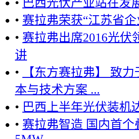
•
巴西光伏产业站在发展
•
赛拉弗荣获“江苏省企
•
赛拉弗出席2016光
讲
•
【东方赛拉弗】 致
本与技术方案 ...
•
巴西上半年光伏装机达
•
赛拉弗智造 国内首
5MW