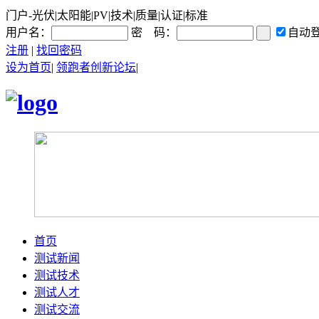
门户-光伏|太阳能|PV|技术|质量|认证|标准
用户名：
密 码：
自动
注册
|
找回密码
设为首页
|
领跑者创新论坛
|
首页
测试新闻
测试技术
测试人才
测试交流