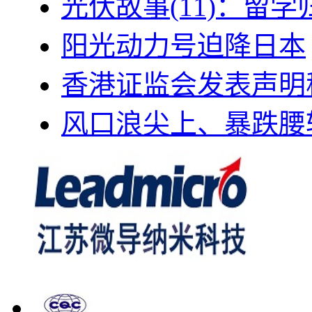
光伏故事(11)：留
阳光动力号迫降日本
香港证监会发表声明
风口浪尖上、暴跌腰