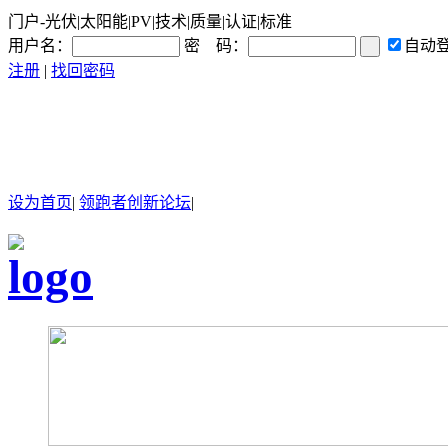
门户-光伏|太阳能|PV|技术|质量|认证|标准
用户名：
密 码：
自动
注册
|
找回密码
设为首页
|
领跑者创新论坛
|