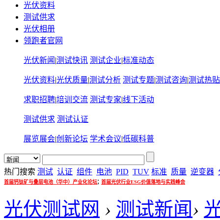
光伏资料
测试供求
光伏相册
领跑者官网
光伏新闻
|
测试快讯
测试企业
|
标准动态
光伏资料
|
光伏质量
|
测试分析
测试专题
|
测试咨询
|
测试热贴
求职招聘
|
培训交流
测试专家
|
线下活动
测试供求
测试认证
展览展会
|
创新论坛
学术会议
|
低碳科普
热门搜索
测试
认证
组件
电池
PID
TUV
标准
质量
逆变器
;
首届钙钛矿与叠层电池（华中）产业化论坛
首届光伏行业ESG价值落地与实践峰会
光伏测试网
›
测试新闻
›