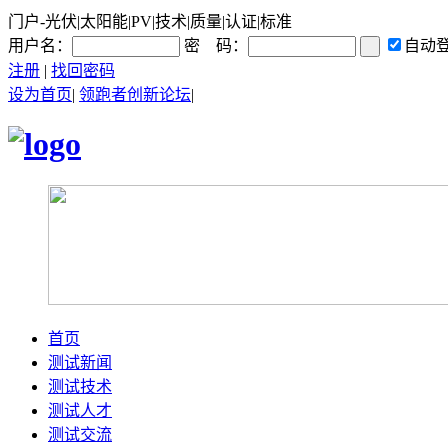
门户-光伏|太阳能|PV|技术|质量|认证|标准
用户名：
密 码：
自动
注册
|
找回密码
设为首页
|
领跑者创新论坛
|
首页
测试新闻
测试技术
测试人才
测试交流