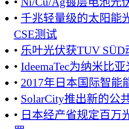
•
Ni/Cu/Ag镀层电
•
千兆轻量级的太阳能
CSE测试
•
乐叶光伏获TUV SÜ
•
IdeemaTec为纳米
•
2017年日本国际智能
•
SolarCity推出新
•
日本经产省规定百万光