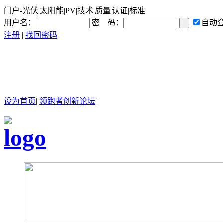
门户-光伏|太阳能|PV|技术|质量|认证|标准
用户名：
密 码：
自动
注册
|
找回密码
设为首页
|
领跑者创新论坛
|