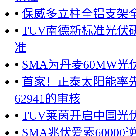
•
保威多立柱全铝支架全
•
TUV南德新标准光伏研讨
准
•
SMA为丹麦60MW
•
首家！正泰太阳能率先通过
62941的审核
•
TUV莱茵开启中国光
•
SMA兆伏爱索60000