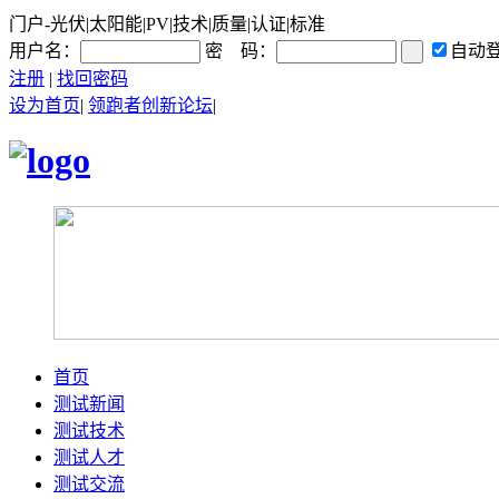
门户-光伏|太阳能|PV|技术|质量|认证|标准
用户名：
密 码：
自动
注册
|
找回密码
设为首页
|
领跑者创新论坛
|
首页
测试新闻
测试技术
测试人才
测试交流