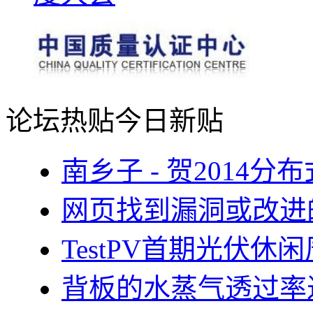
论坛热贴
今日新贴
南乡子 - 贺2014
网页找到漏洞或改进
TestPV首期光伏
背板的水蒸气透过率