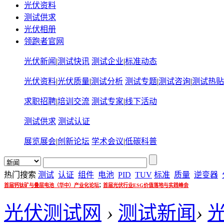
光伏资料
测试供求
光伏相册
领跑者官网
光伏新闻
|
测试快讯
测试企业
|
标准动态
光伏资料
|
光伏质量
|
测试分析
测试专题
|
测试咨询
|
测试热贴
求职招聘
|
培训交流
测试专家
|
线下活动
测试供求
测试认证
展览展会
|
创新论坛
学术会议
|
低碳科普
热门搜索
测试
认证
组件
电池
PID
TUV
标准
质量
逆变器
;
首届钙钛矿与叠层电池（华中）产业化论坛
首届光伏行业ESG价值落地与实践峰会
光伏测试网
›
测试新闻
›