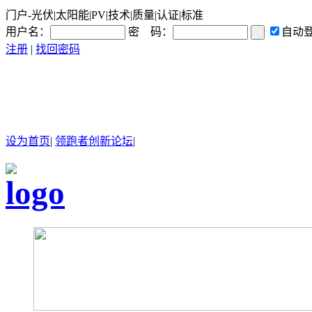
门户-光伏|太阳能|PV|技术|质量|认证|标准
用户名：
密 码：
自动
注册
|
找回密码
设为首页
|
领跑者创新论坛
|