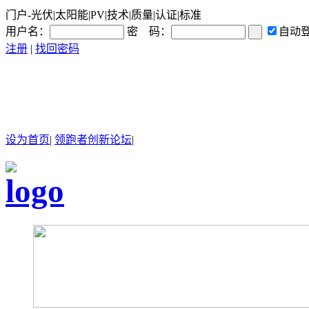
门户-光伏|太阳能|PV|技术|质量|认证|标准
用户名：
密 码：
自动
注册
|
找回密码
设为首页
|
领跑者创新论坛
|