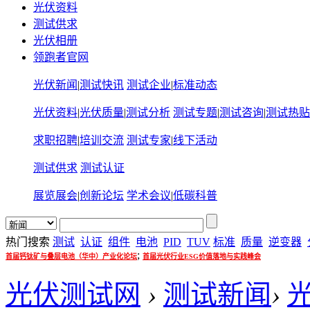
光伏资料
测试供求
光伏相册
领跑者官网
光伏新闻
|
测试快讯
测试企业
|
标准动态
光伏资料
|
光伏质量
|
测试分析
测试专题
|
测试咨询
|
测试热贴
求职招聘
|
培训交流
测试专家
|
线下活动
测试供求
测试认证
展览展会
|
创新论坛
学术会议
|
低碳科普
热门搜索
测试
认证
组件
电池
PID
TUV
标准
质量
逆变器
;
首届钙钛矿与叠层电池（华中）产业化论坛
首届光伏行业ESG价值落地与实践峰会
光伏测试网
›
测试新闻
›