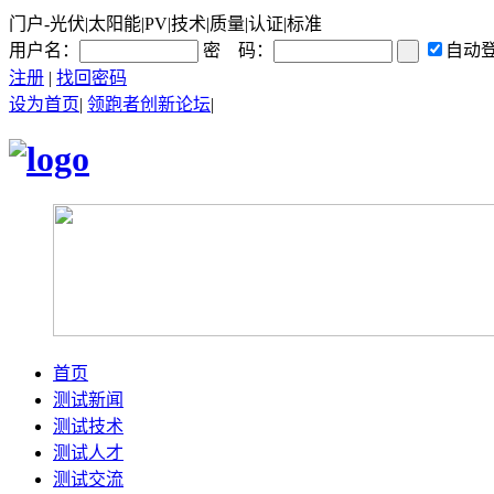
门户-光伏|太阳能|PV|技术|质量|认证|标准
用户名：
密 码：
自动
注册
|
找回密码
设为首页
|
领跑者创新论坛
|
首页
测试新闻
测试技术
测试人才
测试交流