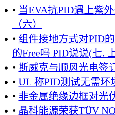
•
当EVA抗PID遇上紫外光
（六）
•
组件接地方式对PID的影
的Free吗 PID说说(七. 上篇) .
•
斯威克与顺风光电签订
•
UL 称PID测试无需
•
非金属绝缘边框对光伏
•
晶科能源荣获TÜV NOR