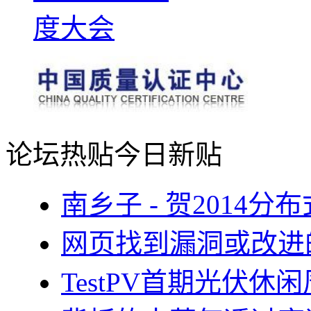
论坛热贴
今日新贴
南乡子 - 贺2014
网页找到漏洞或改进
TestPV首期光伏