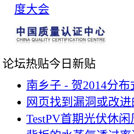
论坛热贴
今日新贴
南乡子 - 贺2014
网页找到漏洞或改进
TestPV首期光伏