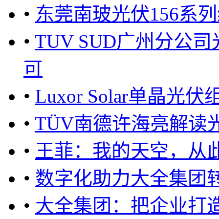
•
东莞南玻光伏156系
•
TUV SUD广州分公
可
•
Luxor Solar单晶
•
TÜV南德许海亮解读
•
王菲：我的天空，从
•
数字化助力大全集团
•
大全集团：把企业打