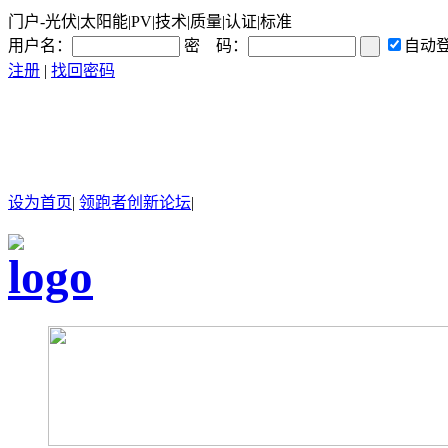
门户-光伏|太阳能|PV|技术|质量|认证|标准
用户名：
密 码：
自动
注册
|
找回密码
设为首页
|
领跑者创新论坛
|