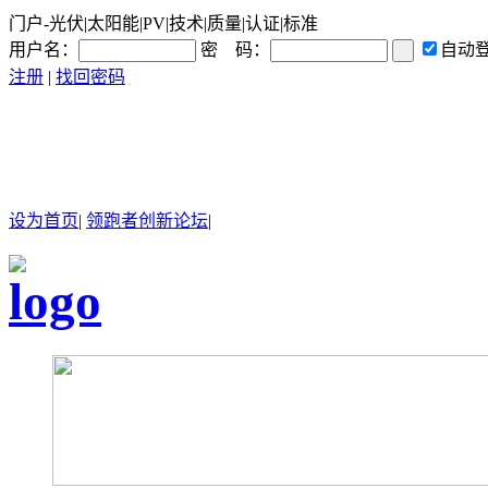
门户-光伏|太阳能|PV|技术|质量|认证|标准
用户名：
密 码：
自动
注册
|
找回密码
设为首页
|
领跑者创新论坛
|