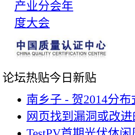
论坛热贴
今日新贴
南乡子 - 贺2014
网页找到漏洞或改进
TestPV首期光伏