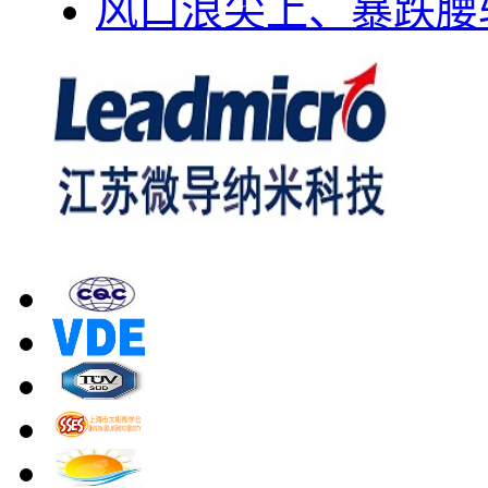
风口浪尖上、暴跌腰